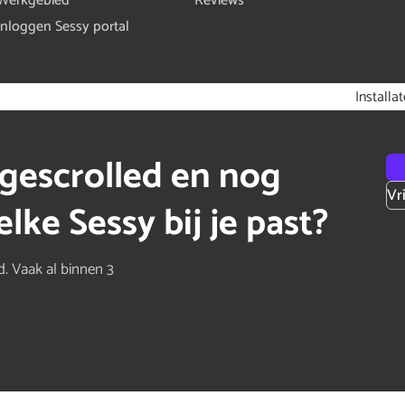
Werkgebied
Reviews
Inloggen Sessy portal
Installa
gescrolled en nog
Vr
lke Sessy bij je past?
d. Vaak al binnen 3