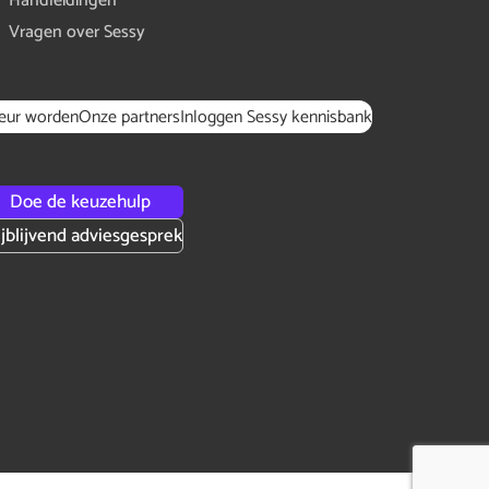
Handleidingen
Vragen over Sessy
teur worden
Onze partners
Inloggen Sessy kennisbank
Doe de keuzehulp
ijblijvend adviesgesprek