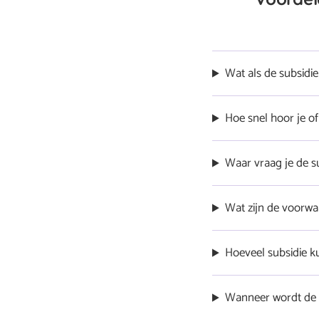
Wat als de subsidie
Is de subsidiepot lee
Hoe snel hoor je o
Je hoort binnen 13 we
Waar vraag je de s
komt voor de subsidi
De subsidie verloopt 
Wat zijn de voorwa
Een gespecialiseerde o
(aan)betaling. Kadast
Ons productaanbod en
Hoeveel subsidie ku
subsidie. Je leest op 
technische en adminis
25% van de kosten wor
Wanneer wordt de s
volledig bericht
de installatiekosten