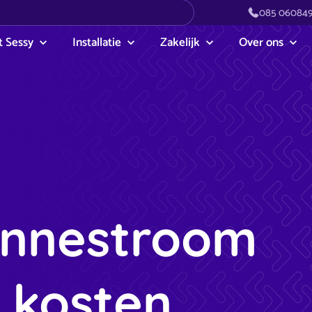
085 06084
 Sessy
Installatie
Zakelijk
Over ons
onnestroom
 kosten