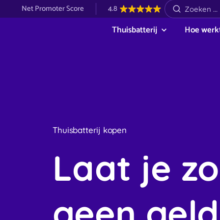
Net Promoter Score
4.8
Thuisbatterij
Hoe werkt
Thuisbatterij kopen
Laat je z
geen geld