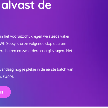
alvast de
in het vooruitzicht kregen we steeds vaker
 kWh Sessy is onze volgende stap daarom
tere huizen en zwaardere energievragen. Met
andaag nog je plekje in de eerste batch van
v. €499).
us