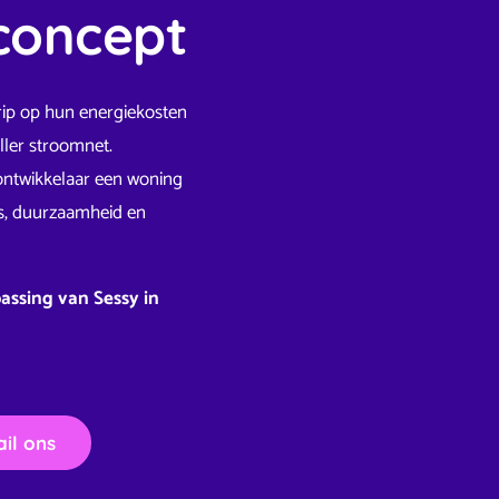
concept
rip op hun energiekosten
ller stroomnet.
f ontwikkelaar een woning
es, duurzaamheid en
assing van Sessy in
il ons