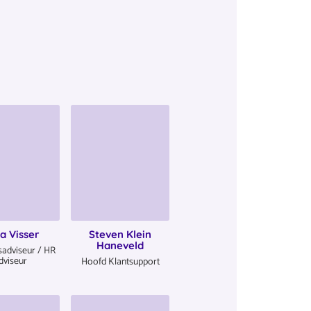
ta Visser
Steven Klein
Haneveld
tsadviseur / HR
dviseur
Hoofd Klantsupport