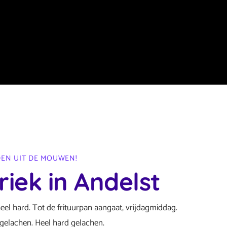
EN UIT DE MOUWEN!
riek in Andelst
l hard. Tot de frituurpan aangaat, vrijdagmiddag.
gelachen. Heel hard gelachen.