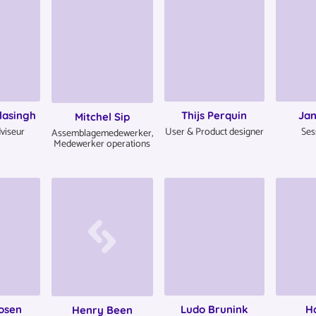
lasingh
Thijs Perquin
Jan
Mitchel Sip
viseur
User & Product designer
Ses
Assemblagemedewerker,
Medewerker operations
osen
Ludo Brunink
H
Henry Been