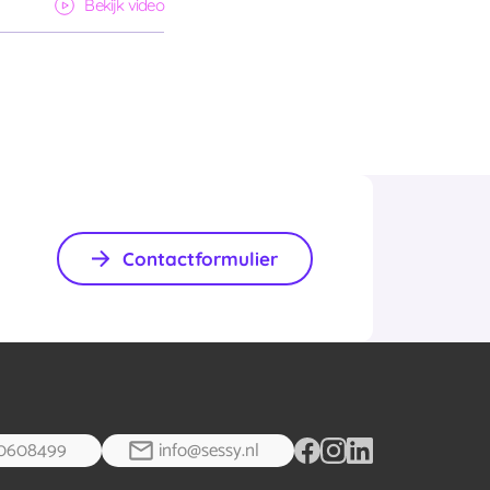
Bekijk video
Contactformulier
0608499
info@sessy.nl