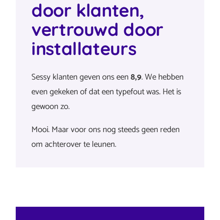
door klanten,
kan…
volledig bericht
laadpaal, warmtepomp en overige. Momenteel
integreert Sessy met Homey, Home Assistant
vertrouwd door
e…
volledig bericht
installateurs
Sessy klanten geven ons een
8,9
. We hebben
even gekeken of dat een typefout was. Het is
gewoon zo.
Mooi. Maar voor ons nog steeds geen reden
om achterover te leunen.