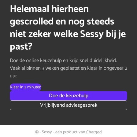
Helemaal hierheen
gescrolled en nog steeds
niet zeker welke Sessy bij je
past?
Doe de online keuzehulp en krijg snel duidelijkheid.
Vaak al binnen 3 weken geplaatst en klaar in ongeveer 2
uur
Klaar in 2 minuten
Doe de keuzehulp
Vrijblijvend adviesgesprek
© - Sessy - een product van
Charged