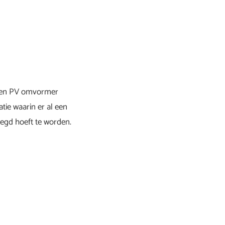
r een PV omvormer
tie waarin er al een
egd hoeft te worden.