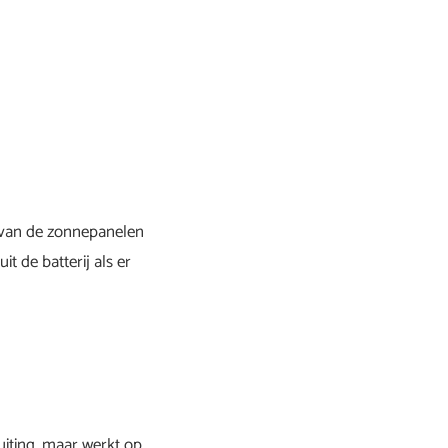
t van de zonnepanelen
 de batterij als er
luiting, maar werkt op