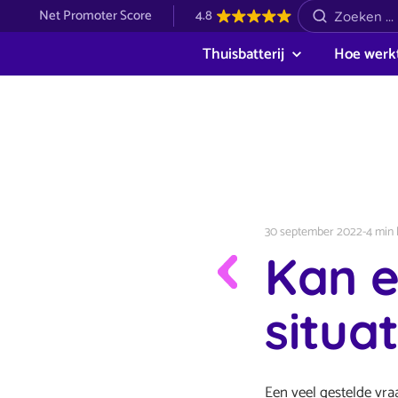
Net Promoter Score
4.8
Thuisbatterij
Hoe werkt
30 september 2022
-
4 min 
Kan e
situa
Een veel gestelde vra