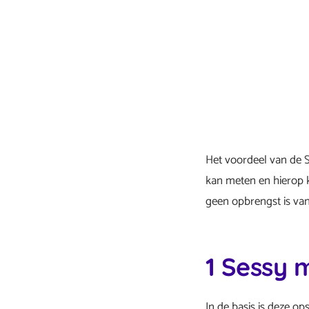
Het voordeel van de S
kan meten en hierop k
geen opbrengst is van
1 Sessy 
In de basis is deze op