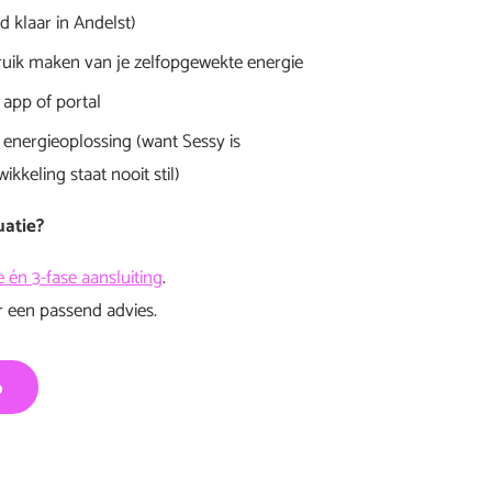
jd klaar in Andelst)
ruik maken van je zelfopgewekte energie
 app of portal
energieoplossing (want Sessy is
kkeling staat nooit stil)
uatie?
e én 3-fase aansluiting
.
 een passend advies.
p