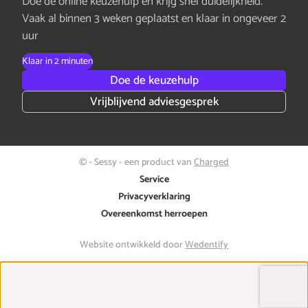
Doe de online keuzehulp en krijg snel duidelijkheid.
Vaak al binnen 3 weken geplaatst en klaar in ongeveer 2
uur
Klaar in 2 minuten
Doe de keuzehulp
Vrijblijvend adviesgesprek
© - Sessy - een product van
Charged
Service
Privacyverklaring
Overeenkomst herroepen
Website ontwikkeld door
Wedentify