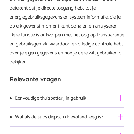
betekent dat je directe toegang hebt tot je
energiegebruiksgegevens en systeeminformatie, die je
op elk gewenst moment kunt ophalen en analyseren.
Deze functie is ontworpen met het oog op transparantie
en gebruiksgemak, waardoor je volledige controle hebt
over je eigen gegevens en hoe je deze wilt gebruiken of
bekijken.
Relevante vragen
Eenvoudige thuisbatterij in gebruik
Sessy thuisbatterij is snel geïnstalleerd, is
Wat als de subsidiepot in Flevoland leeg is?
onderhoudsvrij en werkt automatisch. Het enige wat jij
hoeft te doen is aangeven welke
modus je wilt draaien
Is de subsidiepot leeg? Dan is subsidie helaas niet meer