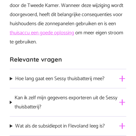
door de Tweede Kamer. Wanneer deze wijziging wordt
doorgevoerd, heeft dit belangrijke consequenties voor
huishoudens die zonnepanelen gebruiken en is een
thuisaccu een goede oplossing
om meer eigen stroom
te gebruiken.
Relevante vragen
Hoe lang gaat een Sessy thuisbatterij mee?
Je Sessy thuisbatterij gaat makkelijk 10, misschien wel 15
Kan ik zelf mijn gegevens exporteren uit de Sessy
jaar mee. Al die tijd kan Sessy zorgen voor besparingen
thuisbatterij?
in je energiekosten, door slim te laden en dure pieken te
voorkomen. Lees hier ons uitgebreide artikel over
de
Ja, Sessy huisbatterij biedt gebruikers de mogelijkheid
Wat als de subsidiepot in Flevoland leeg is?
levensduur van de Sessy thuis accu
.
om hun gegevens zelf te exporteren via een API. Dit