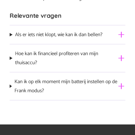
Relevante vragen
Als er iets niet klopt, wie kan ik dan bellen?
Dit hangt af van het probleem; bij hardwareproblemen
Hoe kan ik financieel profiteren van mijn
neem je contact op met Sessy, bij andere problemen
thuisaccu?
met Frank Energie.
In Nederland biedt
handelen op de onbalansmarkt
,
Kan ik op elk moment mijn batterij instellen op de
waar onbalansprijzen fluctueren, de meest lucratieve
Frank modus?
mogelijkheid voor eigenaren van thuisbatterijen. Let wel
op dat je batterij terugverdienen geen garantie is. We
Ja, dat is mogelijk.
kunnen het maar gezegd hebben.