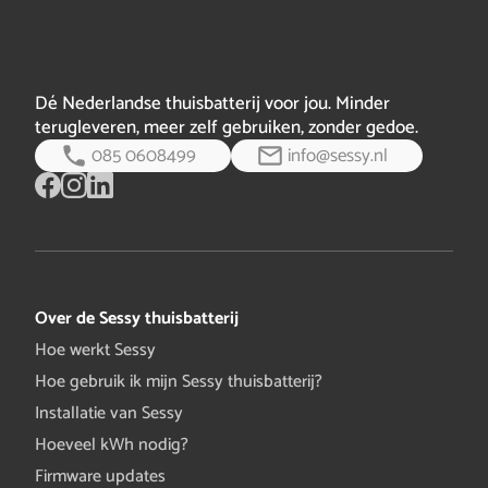
partijen actief. Die partijen, moeten hun eigen tekorten
of overschotten oplossen. Lukt dat…
volledig bericht
Dé Nederlandse thuisbatterij voor jou. Minder
terugleveren, meer zelf gebruiken, zonder gedoe.
085 0608499
info@sessy.nl
Over de Sessy thuisbatterij
Hoe werkt Sessy
Hoe gebruik ik mijn Sessy thuisbatterij?
Installatie van Sessy
Hoeveel kWh nodig?
Firmware updates