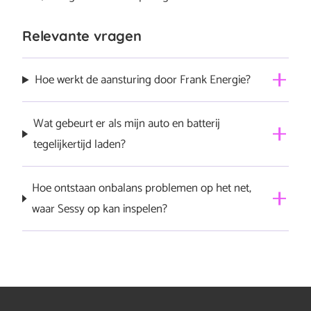
Relevante vragen
Hoe werkt de aansturing door Frank Energie?
Hoe de aansturing werkt van Frank Energie lees je hier:
Wat gebeurt er als mijn auto en batterij
Aansturing door Frank Energie – Sessy thuisbatterij
tegelijkertijd laden?
Frank Energie stelt dit slim voor je in.
Hoe ontstaan onbalans problemen op het net,
waar Sessy op kan inspelen?
Onbalans op het net onstaat door een verschil in de
voorspelde afname of gebruik en de daadwerkelijke
afname of gebruik op het nationale elektriciteitsnet. Om
onbalanspieken op het net op te vangen zijn vele