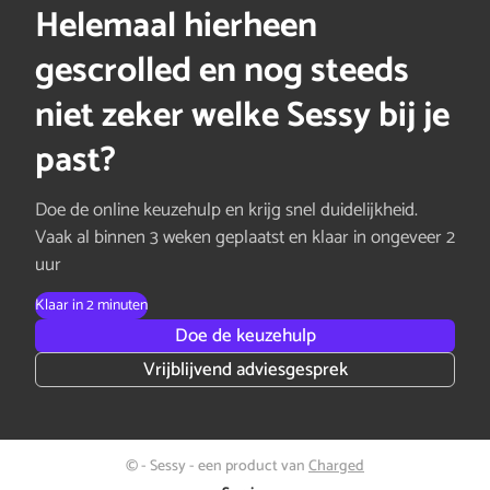
Helemaal hierheen
gescrolled en nog steeds
niet zeker welke Sessy bij je
past?
Doe de online keuzehulp en krijg snel duidelijkheid.
Vaak al binnen 3 weken geplaatst en klaar in ongeveer 2
uur
Klaar in 2 minuten
Doe de keuzehulp
Vrijblijvend adviesgesprek
© - Sessy - een product van
Charged