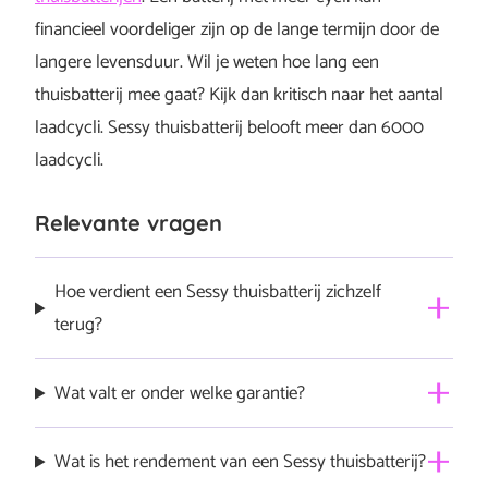
financieel voordeliger zijn op de lange termijn door de
langere levensduur. Wil je weten hoe lang een
thuisbatterij mee gaat? Kijk dan kritisch naar het aantal
laadcycli. Sessy thuisbatterij belooft meer dan 6000
laadcycli.
Relevante vragen
Hoe verdient een Sessy thuisbatterij zichzelf
terug?
Een belangrijke vraag voor investeringen is: verdien ik
Wat valt er onder welke garantie?
die investering in een thuisaccu terug? Sessy kan een
aanzienlijke besparingen op jouw energierekening over
We willen graag dat je Sessy lang meegaat en veel
Wat is het rendement van een Sessy thuisbatterij?
de jaren betekenen, er zijn beschikbare subsidies voor
kosten voor je bespaart, maar alles kan kapot ook een