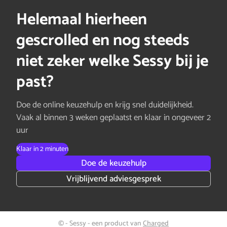
Helemaal hierheen
gescrolled en nog steeds
niet zeker welke Sessy bij je
past?
Doe de online keuzehulp en krijg snel duidelijkheid.
Vaak al binnen 3 weken geplaatst en klaar in ongeveer 2
uur
Klaar in 2 minuten
Doe de keuzehulp
Vrijblijvend adviesgesprek
© - Sessy - een product van
Charged