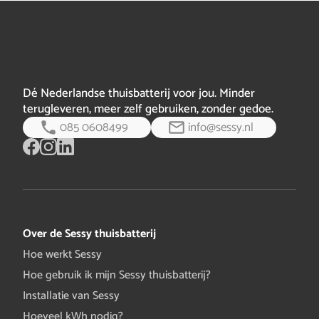
maken. Op basis van de terugkoppelingen uit de markt
en het net, proberen we de dienst te verbeteren. We
houden onze oren en ogen open voor ander…
volledig
bericht
Dé Nederlandse thuisbatterij voor jou. Minder
terugleveren, meer zelf gebruiken, zonder gedoe.
085 0608499
info@sessy.nl
Over de Sessy thuisbatterij
Hoe werkt Sessy
Hoe gebruik ik mijn Sessy thuisbatterij?
Installatie van Sessy
Hoeveel kWh nodig?