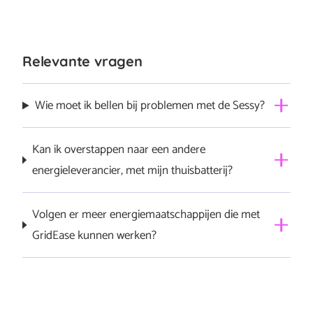
Relevante vragen
Wie moet ik bellen bij problemen met de Sessy?
Neem contact op met Sessy via
info@sessy.nl
of 085-
Kan ik overstappen naar een andere
0608499.
energieleverancier, met mijn thuisbatterij?
Ja, je bent vrij om over te stappen.
Volgen er meer energiemaatschappijen die met
GridEase kunnen werken?
In principe is GridEase een generieke dienst waarmee
alle energieleveranciers kunnen werken. We lanceren
nu met Eneco en monitoren de impact die we kunnen