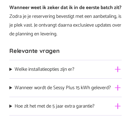
Wanneer weet ik zeker dat ik in de eerste batch zit?
Zodra je je reservering bevestigt met een aanbetaling, is
je plek vast. Je ontvangt daarna exclusieve updates over
de planning en levering.
Relevante vragen
Welke installatieopties zijn er?
Voor de Sessy Plus kun je kiezen uit twee
Wanneer wordt de Sessy Plus 15 kWh geleverd?
installatieopties: Basisinstallatie — standaard installatie
door een gecertificeerde installateur bij jou in de buurt.
De eerste installaties starten vanaf oktober 2026. Je
Hoe zit het met de 5 jaar extra garantie?
Basisinstallatie met noodstroom — zelfde installatie,
wordt op de hoogte gehouden van de exacte planning
maar dan volledig ingericht voor gebruik van de
na je aanbetaling op
sessy.nl/sessy-plus
.
Wie reserveert in de voorverkoop ontvangt 5 jaar extra
noodstroomfunctie. Zelf installeren i…
volledig bericht
garantie bovenop de standaard garantie. Dat is een