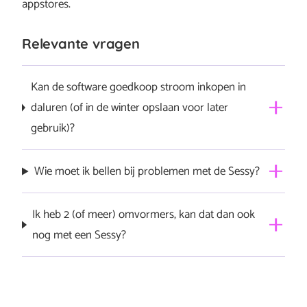
appstores.
Relevante vragen
Kan de software goedkoop stroom inkopen in
daluren (of in de winter opslaan voor later
gebruik)?
Met Eco-modus kan Sessy ook bij weinig zon (bijv.
Wie moet ik bellen bij problemen met de Sessy?
winter/slecht weer) vanuit het net laden om “nul op de
meter” te ondersteunen.
Neem contact op met Sessy via
info@sessy.nl
of 085-
Ik heb 2 (of meer) omvormers, kan dat dan ook
Heb je een dynamisch contract, dan kan zo’n strategie
0608499.
nog met een Sessy?
interessanter zijn omdat prijzen variëren. Met een vast
contract is het voordeel vaak kleiner.
Ja. Met meerdere (1 of 3) fase omvormers kan het
handig zijn om ook meer Sessy’s in te zetten, maar in