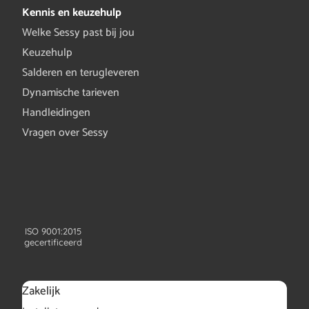
Kennis en keuzehulp
Welke Sessy past bij jou
Keuzehulp
Salderen en terugleveren
Dynamische tarieven
Handleidingen
Vragen over Sessy
ISO 9001:2015
gecertificeerd
Zakelijk