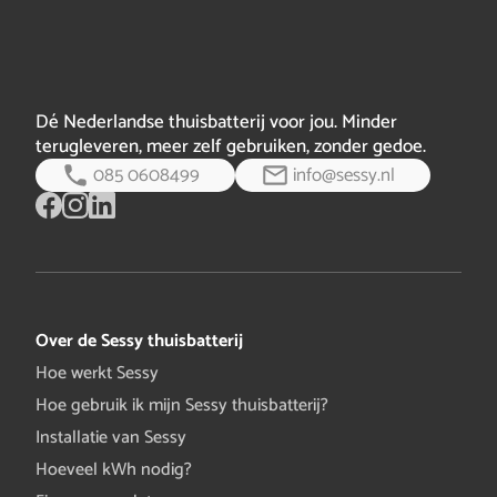
niet volledig beschikbaar gemaakt o…
volledig bericht
meegeleverde muurbeugel.
De Sessy Plus 15 kWh weegt ongeveer 160 kg. Deze kan
daarom alleen op de grond geplaatst worden.
Dé Nederlandse thuisbatterij voor jou. Minder
terugleveren, meer zelf gebruiken, zonder gedoe.
085 0608499
info@sessy.nl
Over de Sessy thuisbatterij
Hoe werkt Sessy
Hoe gebruik ik mijn Sessy thuisbatterij?
Installatie van Sessy
Hoeveel kWh nodig?