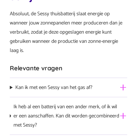
Absoluut, de Sessy thuisbatterij slaat energie op
wanneer jouw zonnepanelen meer produceren dan je
verbruikt, zodat je deze opgeslagen energie kunt
gebruiken wanneer de productie van zonne-energie
laag is.
Relevante vragen
Kan ik met een Sessy van het gas af?
Om van het gas af te komen, zal de vraag naar
Ik heb al een batterij van een ander merk, of ik wil
elektrische energie in een huishouden toenemen. Met
er een aanschaffen. Kan dit worden gecombineerd
een warmtepomp bijvoorbeeld, zal je in de winter veel
met Sessy?
energie verbruiken, terwijl er weinig opwek is vanuit de