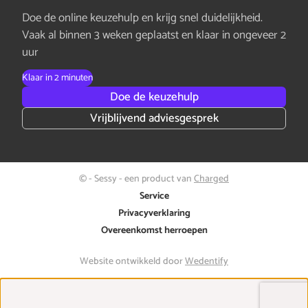
Doe de online keuzehulp en krijg snel duidelijkheid.
Vaak al binnen 3 weken geplaatst en klaar in ongeveer 2
uur
Klaar in 2 minuten
Doe de keuzehulp
Vrijblijvend adviesgesprek
© - Sessy - een product van
Charged
Service
Privacyverklaring
Overeenkomst herroepen
Website ontwikkeld door
Wedentify