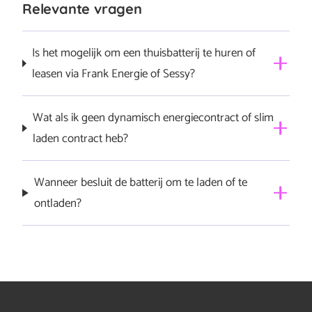
Relevante vragen
Is het mogelijk om een thuisbatterij te huren of
leasen via Frank Energie of Sessy?
Op dit moment bieden we deze optie niet aan.
Wat als ik geen dynamisch energiecontract of slim
laden contract heb?
Je kunt dan een dynamisch energiecontract afsluiten bij
Wanneer besluit de batterij om te laden of te
Frank Energie
om te handelen op de onbalansmarkt.
ontladen?
Dit is afhankelijk van de onbalansprijzen en andere
factoren. Neem voor meer informatie contact op met
Frank Energie.