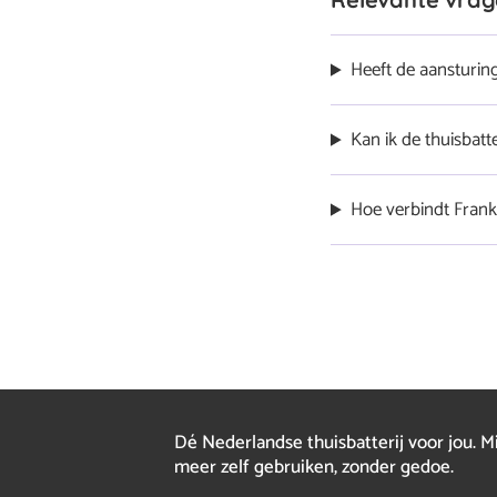
Heeft de aansturing
Nee, de garantievoorw
Kan ik de thuisbat
Ja, dat is mogelijk.
Hoe verbindt Frank
Dit doe je zelf door i
Dé Nederlandse thuisbatterij voor jou. M
meer zelf gebruiken, zonder gedoe.