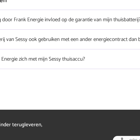
 door Frank Energie invloed op de garantie van mijn thuisbatterij
aarden blijven ongewijzigd.
terij van Sessy ook gebruiken met een ander energiecontract dan b
 Energie zich met mijn Sessy thuisaccu?
n de Sessy portal de laadstrategie ‘Frank Modus’ te kiezen.
inder terugleveren,