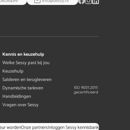
0608499
info@sessy.nl
Kennis en keuzehulp
Welke Sessy past bij jou
Keuzehulp
Salderen en terugleveren
Dynamische tarieven
ISO 9001:2015
gecertificeerd
Handleidingen
Vragen over Sessy
teur worden
Onze partners
Inloggen Sessy kennisbank