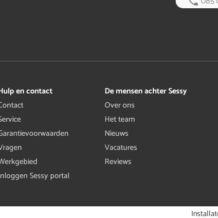
085 
Hulp en contact
De mensen achter Sessy
Contact
Over ons
Service
Het team
Garantievoorwaarden
Nieuws
Vragen
Vacatures
Werkgebied
Reviews
Inloggen Sessy portal
Installa