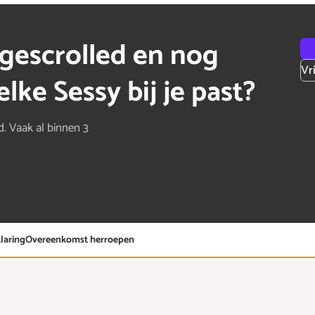
gescrolled en nog
Vr
lke Sessy bij je past?
d. Vaak al binnen 3
laring
Overeenkomst herroepen