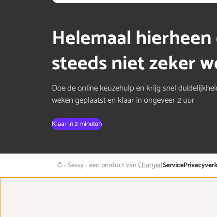
Helemaal hierheen 
steeds niet zeker we
Doe de online keuzehulp en krijg snel duidelijkhei
weken geplaatst en klaar in ongeveer 2 uur
Klaar in 2 minuten
© - Sessy - een product van
Charged
Service
Privacyverk