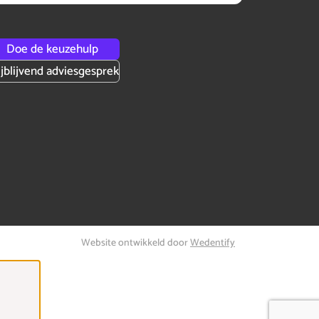
Doe de keuzehulp
ijblijvend adviesgesprek
Website ontwikkeld door
Wedentify