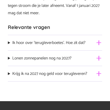
tegen stroom die je later afneemt. Vanaf 1 januari 2027
mag dat niet meer.
Relevante vragen
Ik hoor over ’terugleverboetes’. Hoe zit dat?
“Terugleverboete” is geen officiële regeling. Het gaat in
Lonen zonnepanelen nog na 2027?
de praktijk om terugleverkosten of
contractvoorwaarden die per leverancier verschillen.
Volgens de overheid blijven zonnepanelen een goede
Krijg ik na 2027 nog geld voor terugleveren?
Het resultaat daarvan zal vaak zijn dat je nog maar heel
investering, ook na het stoppen van salderen. Volgens
weinig krijgt voor de zonnestroom die je teruglevert.
ons trouwens ook. Zeker in combinatie met een
Ja, je krijgt dan een (kleine) terugleververgoeding voor
thuisbatterij.
stroom die je teruglevert. Energieleveranciers mogen
echter ook terugleverkosten rekenen.