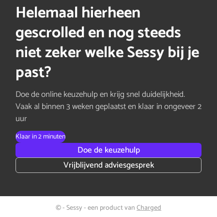
Helemaal hierheen
gescrolled en nog steeds
niet zeker welke Sessy bij je
past?
Doe de online keuzehulp en krijg snel duidelijkheid.
Vaak al binnen 3 weken geplaatst en klaar in ongeveer 2
uur
Klaar in 2 minuten
Doe de keuzehulp
Vrijblijvend adviesgesprek
© - Sessy - een product van
Charged