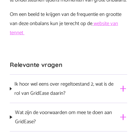
te ondersteunen tijdens momenten van grote onbalans.
Om een beeld te krijgen van de frequentie en grootte
van deze onbalans kun je terecht op de
website van
tennet
Relevante vragen
Ik hoor wel eens over regeltoestand 2, wat is de
rol van GridEase daarin?
Regeltoestand 2 ontstaat doordat partijen
Wat zijn de voorwaarden om mee te doen aan
overcompenseren op de onbalansmarkt. Als er
GridEase?
bijvoorbeeld een tekort is aan energie, gaan partijen
extra energie leveren. Als er in korte tijd te veel partijen
Je moet een Sessy thuisbatterij hebben,