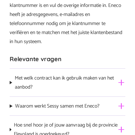
klantnummer is en vul de overige informatie in. Eneco
heeft je adresgegevens, e-mailadres en
telefoonnummer nodig om je klantnummer te
verifiëren en te matchen met het juiste klantenbestand
in hun systeem.
Relevante vragen
Met welk contract kan ik gebruik maken van het
aanbod?
Je kunt van dit aanbod gebruik maken als je een
Waarom werkt Sessy samen met Eneco?
stroomcontract bij Eneco hebt. Dit kan zowel een
dynamisch, variabel als een vast contract zijn.
Eneco en Sessy werken samen om het energienet te
Hoe snel hoor je of jouw aanvraag bij de provincie
helpen balanceren. Zo maken we samen zonne-energie
Flevoland is goedgekeurd?