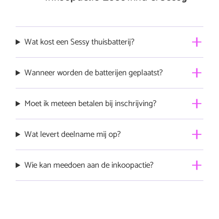
Wat kost een Sessy thuisbatterij?
De standaardprijzen zijn €3.550 (5 kWh) en €5.500 (10
Wanneer worden de batterijen geplaatst?
kWh), inclusief btw en exclusief installatie.
De collectieve (staffel)korting wordt daar nog op
De installaties starten vanaf
1 december 2025
,
Moet ik meteen betalen bij inschrijving?
toegepast.
uitgevoerd door gecertificeerde installateurs.
Nee. Inschrijven is geheel
vrijblijvend
en
zonder
Wat levert deelname mij op?
aanbetaling
. Je beslist pas na ontvangst van het
definitieve aanbod.
Door samen in te kopen, krijg je een collectieve korting
Wie kan meedoen aan de inkoopactie?
die kan oplopen tot
20%
op de Sessy thuisbatterij
inclusief installatie.
Alle inwoners van Zeeland kunnen deelnemen.
Lidmaatschap van Zeeuwind is niet verplicht (maar wel
gezellig).