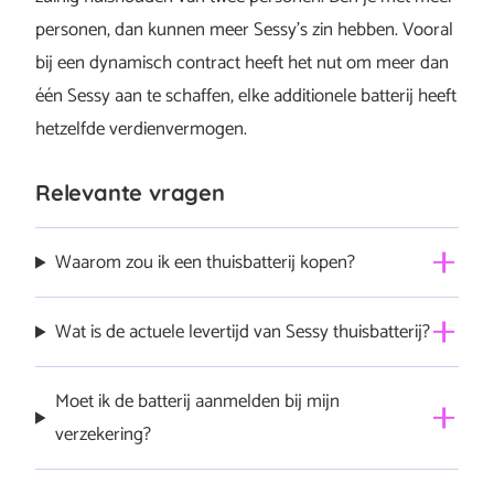
personen, dan kunnen meer Sessy’s zin hebben. Vooral
bij een dynamisch contract heeft het nut om meer dan
één Sessy aan te schaffen, elke additionele batterij heeft
hetzelfde verdienvermogen.
Relevante vragen
Waarom zou ik een thuisbatterij kopen?
Een thuisbatterij kopen is slim vanwege een
Wat is de actuele levertijd van Sessy thuisbatterij?
kostenverlaging bij een dynamisch contract, hoger
eigen gebruik, minder terugleverkosten betalen,
De levertijd van de Sessy thuisaccu is op dit moment 1-2
Moet ik de batterij aanmelden bij mijn
onafhankelijker van het overheid en voorbereid op de
weken.
verzekering?
afbouw van de salderingsregeling. 1. Duurzaamheid: Met
een thuisbatterij sla je zelf opgewekte zonne-ener…
In 99% van de gevallen is dat niet nodig. Twijfel je?