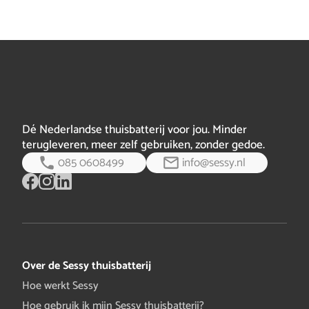
volledig bericht
Check dan even je polisvoorwaarden of vraag het aan je
verzekeraar.
Dé Nederlandse thuisbatterij voor jou. Minder
terugleveren, meer zelf gebruiken, zonder gedoe.
085 0608499
info@sessy.nl
Over de Sessy thuisbatterij
Hoe werkt Sessy
Hoe gebruik ik mijn Sessy thuisbatterij?