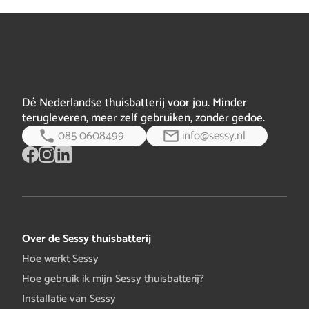
te lage celspanningen detecteert, zal d…
volledig bericht
schijnt. Dan helpt Sessy om de pieken in verbruik af te
vlakken en ook in de avond gebruik te kunnen maken
van de overdag opgewekte zonne-energie. Weet wel dat
in de winter, wanneer de warmtepomp het h…
volledig
bericht
Dé Nederlandse thuisbatterij voor jou. Minder
terugleveren, meer zelf gebruiken, zonder gedoe.
085 0608499
info@sessy.nl
Over de Sessy thuisbatterij
Hoe werkt Sessy
Hoe gebruik ik mijn Sessy thuisbatterij?
Installatie van Sessy