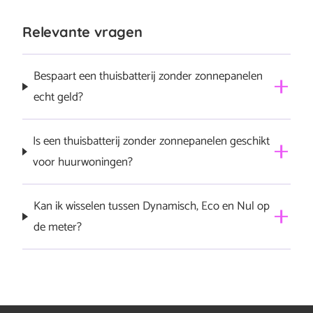
Relevante vragen
Bespaart een thuisbatterij zonder zonnepanelen
echt geld?
Ja, door slim te laden en te ontladen op basis van
Is een thuisbatterij zonder zonnepanelen geschikt
stroomprijzen kun je je energiekosten aanzienlijk
voor huurwoningen?
verlagen.
Ja, omdat de installatie eenvoudig is en er geen
Kan ik wisselen tussen Dynamisch, Eco en Nul op
aanpassingen aan het dak nodig zijn, is het een goede
de meter?
optie voor huurders.
Ja, dat kan. In de Portal kun je schakelen tussen
verschillende modi, afhankelijk van jouw doel:
prijssturing, meer eigen verbruik of meer