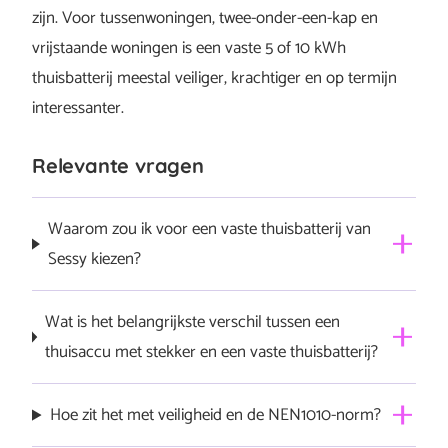
zijn. Voor tussenwoningen, twee-onder-een-kap en
vrijstaande woningen is een vaste 5 of 10 kWh
thuisbatterij meestal veiliger, krachtiger en op termijn
interessanter.
Relevante vragen
Waarom zou ik voor een vaste thuisbatterij van
Sessy kiezen?
Een vaste Sessy-thuisbatterij: wordt veilig aangesloten
Wat is het belangrijkste verschil tussen een
door een erkende installateur volgens NEN1010; heeft
thuisaccu met stekker en een vaste thuisbatterij?
een grotere opslagcapaciteit en hoger vermogen dan
plug-in thuisaccu’s; biedt een hogere efficiëntie (RTE) en
Een thuisaccu met stekker (plug-in) sluit je zelf aan op
Hoe zit het met veiligheid en de NEN1010-norm?
langere garantie (tot 6.000 cycli of 10 jaar); past op
een gewoon stopcontact. Een vaste thuisbatterij wordt