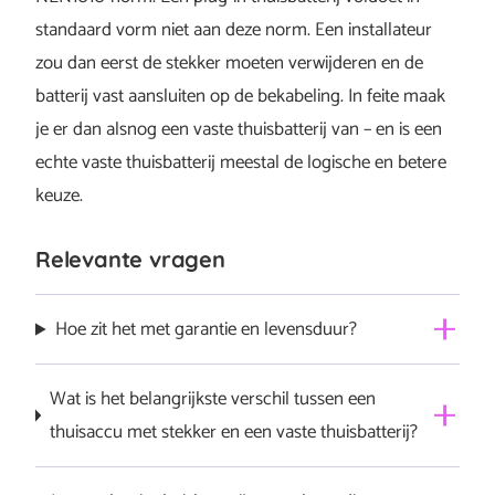
standaard vorm niet aan deze norm. Een installateur
zou dan eerst de stekker moeten verwijderen en de
batterij vast aansluiten op de bekabeling. In feite maak
je er dan alsnog een vaste thuisbatterij van – en is een
echte vaste thuisbatterij meestal de logische en betere
keuze.
Relevante vragen
Hoe zit het met garantie en levensduur?
Bij vaste thuisbatterijen krijg je doorgaans een garantie
Wat is het belangrijkste verschil tussen een
tot 6.000 laad-/ontlaadcycli of 10 jaar. Plug-in
thuisaccu met stekker en een vaste thuisbatterij?
thuisaccu’s hebben meestal een veel kortere garantie,
vaak rond 2 jaar. Ze worden vaak zo goedkoop
Een thuisaccu met stekker (plug-in) sluit je zelf aan op