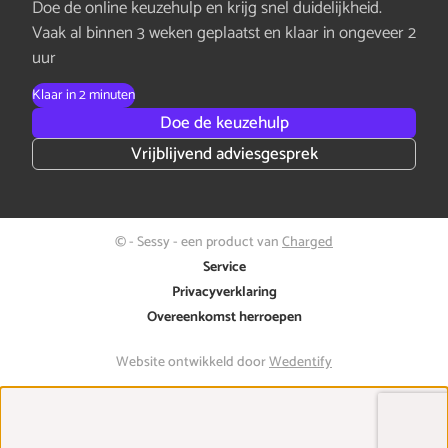
Doe de online keuzehulp en krijg snel duidelijkheid.
Vaak al binnen 3 weken geplaatst en klaar in ongeveer 2
uur
Klaar in 2 minuten
Doe de keuzehulp
Vrijblijvend adviesgesprek
© - Sessy - een product van
Charged
Service
Privacyverklaring
Overeenkomst herroepen
Website ontwikkeld door
Wedentify