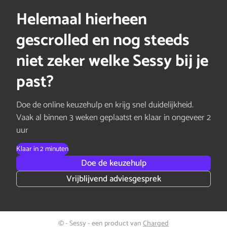
Helemaal hierheen
gescrolled en nog steeds
niet zeker welke Sessy bij je
past?
Doe de online keuzehulp en krijg snel duidelijkheid.
Vaak al binnen 3 weken geplaatst en klaar in ongeveer 2
uur
Klaar in 2 minuten
Doe de keuzehulp
Vrijblijvend adviesgesprek
© - Sessy - een product van
Charged