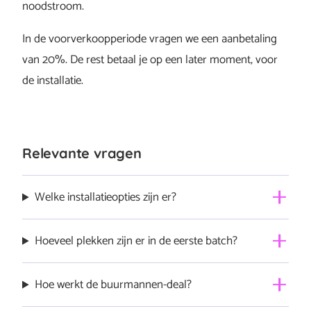
noodstroom.
In de voorverkoopperiode vragen we een aanbetaling
van 20%. De rest betaal je op een later moment, voor
de installatie.
Relevante vragen
Welke installatieopties zijn er?
Voor de Sessy Plus kun je kiezen uit twee
Hoeveel plekken zijn er in de eerste batch?
installatieopties: Basisinstallatie — standaard installatie
door een gecertificeerde installateur bij jou in de buurt.
De Sessy Plus wordt op order gebouwd, niet op
Hoe werkt de buurmannen-deal?
Basisinstallatie met noodstroom — zelfde installatie,
voorraad. Het aantal plekken in de eerste batch van