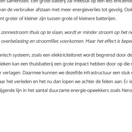
ijen samenstelt. Een grote batterij zal meestal op een iets efficien
an de verbruiker afstaan met meer energieverlies tot gevolg. Ook 
ant groter of kleiner zijn tussen grote of kleinere batterijen.
 zonnestroom thuis op te slaan, wordt er minder stroom op het n
n overbelasting en stroomfiles voorkomen. Maar het effect is bepe
hnisch systeem, zoals een elektriciteitsnet wordt begrensd door d
 pieken kan een thuisbatterij een grote impact hebben door op di
r verlagen. Daarmee kunnen we dezelfde infrastructuur een stuk ef
aar het verleden en het nu dan lopen we achter de feiten aan. Er is
ijgende lijn in het aantal duurzame energie-opwekkers zoals hie