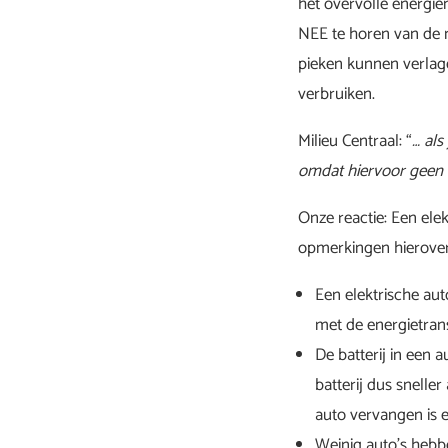
het overvolle energie
NEE te horen van de 
pieken kunnen verlag
verbruiken.
Milieu Centraal: “
… als
omdat hiervoor geen e
Onze reactie: Een elek
opmerkingen hierover
Een elektrische aut
met de energietrans
De batterij in een 
batterij dus snelle
auto vervangen is e
Weinig auto’s hebbe