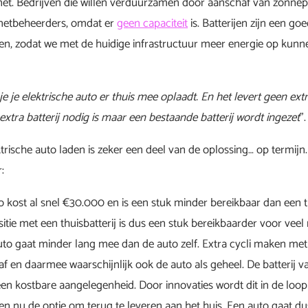
net. Bedrijven die willen verduurzamen door aanschaf van zonnep
netbeheerders, omdat er
geen capaciteit
is. Batterijen zijn een go
en, zodat we met de huidige infrastructuur meer energie op kun
 je je elektrische auto er thuis mee oplaadt. En het levert geen ext
xtra batterij nodig is maar een bestaande batterij wordt ingezet
”.
trische auto laden is zeker een deel van de oplossing… op termijn
:
o kost al snel €30.000 en is een stuk minder bereikbaar dan een 
itie met een thuisbatterij is dus een stuk bereikbaarder voor vee
auto gaat minder lang mee dan de auto zelf. Extra cycli maken met 
r af en daarmee waarschijnlijk ook de auto als geheel. De batterij v
en kostbare aangelegenheid. Door innovaties wordt dit in de loop 
n nu de optie om terug te leveren aan het huis. Een auto gaat du