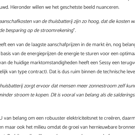
uwd. Hieronder willen we het geschetste beeld nuanceren.
aanschafkosten van de thuisbatterij zijn zo hoog, dat die kosten wa
t de besparing op de stroomrekening
”.
eeft een van de laagste aanschafprijzen in de markt èn, nog belang
 basis van de energieprijzen de energie te sturen voor een optimaa
van de huidige marktomstandigheden heeft een Sessy een terugve
elijk van type contract). Dat is dus ruim binnen de technische le
huisbatterij zorgt ervoor dat mensen meer zonnestroom zelf kun
inder stroom te kopen. Dit is vooral van belang als de saldering
NU van belang om een robuuster elektriciteitsnet te creëren, daarm
n maar ook het milieu omdat de groei van hernieuwbare bronn