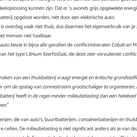
eloplossing kunnen zijn. Dat er ’s avonds grijs opgewekte energi
atterij opgelost worden, niet door een elektrische auto;
 is overdag vaak niet thuis, dus daarmee het eigenverbruik van je
eel mensen niet haalbaar.
 auto bevat in bijna alle gevallen de conflictmineralen Cobalt en M
 van het type Lithium IJzerfosfaat, die deze zeer vervuilende confli
aken van een thuisbatterij vraagt energie en kritische grondstoffe
ënter om de opslag van zonnestroom grootschaliger te organiseren,
batterij heeft in de regel minder milieubelasting dan een heleboel 
ben.
”
erijen, die van auto’s, buurtbatterijen, containerbatterijen en thuisb
 cellen. De milieubelasting is niet significant anders als je van de