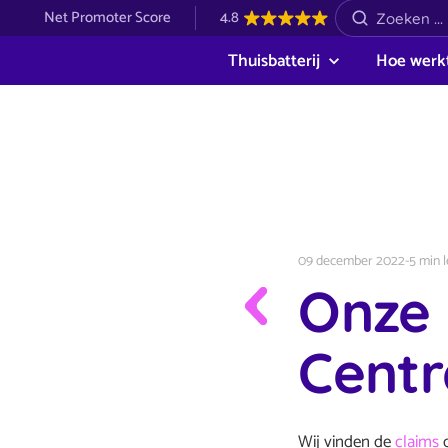
Net Promoter Score
4.8
Thuisbatterij
Hoe werkt
09 december 2022
-
5 min l
Onze 
Centr
Wij vinden de
claims