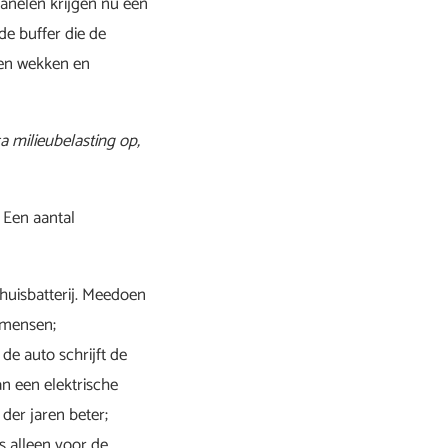
anelen krijgen nu een
ede buffer die de
nen wekken en
ra milieubelasting op,
. Een aantal
thuisbatterij. Meedoen
l mensen;
de auto schrijft de
an een elektrische
der jaren beter;
s alleen voor de