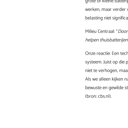
grote of kleine batter
werken, maar verder v
belasting niet signific
Milieu Centraal: “
Door
helpen thuisbatterije
Onze reactie: Een tec
systeem. Juist op die
niet te verhogen, maa
Als we alleen kijken n
bewuste en gewilde st
(bron: cbs.nl).