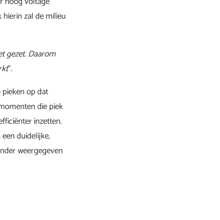
ter hoog voltage
hierin zal de milieu
et gezet. Daarom
rkt
”.
e pieken op dat
e momenten die piek
ficiënter inzetten.
 een duidelijke,
ronder weergegeven