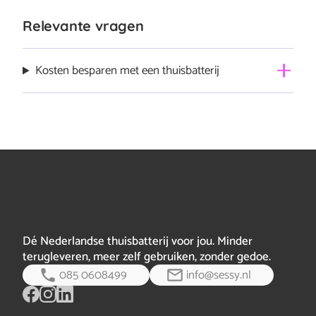
Relevante vragen
Kosten besparen met een thuisbatterij
De besparing van een thuisbatterij hangt af van
meerdere factoren. De belangrijkste zijn: Capaciteit van
je batterij (kWh): hoe groter de batterij, hoe meer
energie je kunt opslaan en gebruiken op momenten dat
je dit zelf nodig hebt. Energieproductie en -verbruik:
hoeveel stroom je zelf opwekt en wa…
volledig bericht
Dé Nederlandse thuisbatterij voor jou. Minder
terugleveren, meer zelf gebruiken, zonder gedoe.
085 0608499
info@sessy.nl