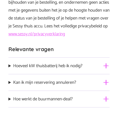
bijhouden van je bestelling, en ondernemen geen acties
met je gegevens buiten het je op de hoogte houden van
de status van je bestelling of je helpen met vragen over
je Sessy thuis accu. Lees het volledige privacybeleid op
www.sessy.nl/privacyverklaring
Relevante vragen
Hoeveel kW thuisbatterij heb ik nodig?
kiloWAT? Je spreekt over kW als het gaat om het
Kan ik mijn reservering annuleren?
vermogen van de omvormer. De capaciteit van onze
thuisbatterij, uitgedrukt in kWh (kilowattuur), bepaalt
Ja. Neem contact op via
info@sessy.nl
of bel 085 060
Hoe werkt de buurmannen-deal?
hoeveel energie je kunt bewaren. Let op, voor een
84 99, dan regelen we dat voor je.
batterij zijn twee dingen belangrijk: energie (kWh) en
Ken je iemand die ook interesse heeft in de Sessy Plus?
vermogen (kW). Onze Sessy kent 5 kWh en 10…
volledig