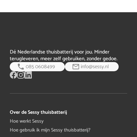
Tip hem of haar. Als diegene reserveert via jouw
bericht
aanbeveling, en wij weten dat hij of zij via jou komt,
ontvang jij een attentie van ons. Laat degene die jij hebt
doorverwezen even een mailtje sturen naar
marketing@charged.nu, zodat wij weten v…
volledig
bericht
Dé Nederlandse thuisbatterij voor jou. Minder
terugleveren, meer zelf gebruiken, zonder gedoe.
085 0608499
info@sessy.nl
Over de Sessy thuisbatterij
Hoe werkt Sessy
Hoe gebruik ik mijn Sessy thuisbatterij?