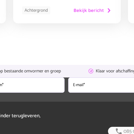
Achtergrond
Bekijk bericht
op bestaande omvormer en groep
Klaar voor afschaffin
E-
mail
inder terugleveren,
085 