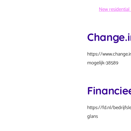
New residential
Change.i
https://www.change.in
mogelijk-38589
Financie
https://fd.nl/bedrijf
glans