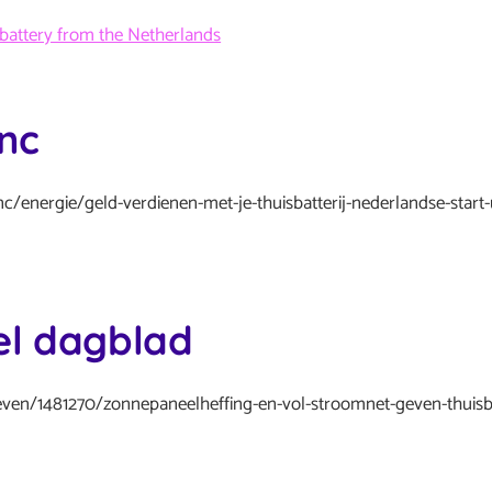
 battery from the Netherlands
nc
c/energie/geld-verdienen-met-je-thuisbatterij-nederlandse-start
el dagblad
sleven/1481270/zonnepaneelheffing-en-vol-stroomnet-geven-thuisba