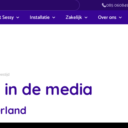
085 06084
 Sessy
Installatie
Zakelijk
Over ons
eestijd
 in de media
rland