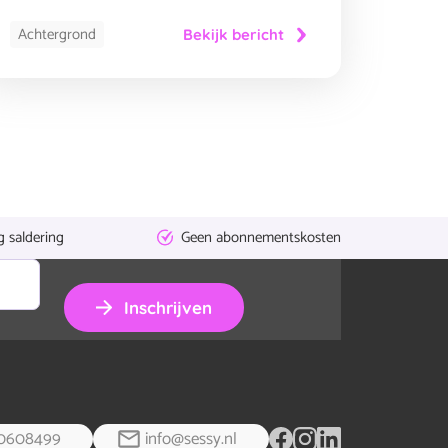
Achtergrond
Bekijk bericht
g saldering
Geen abonnementskosten
Inschrijven
0608499
info@sessy.nl