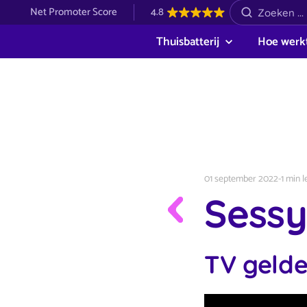
Net Promoter Score
4.8
Thuisbatterij
Hoe werkt
01 september 2022
-
1 min l
Sessy
TV gelde