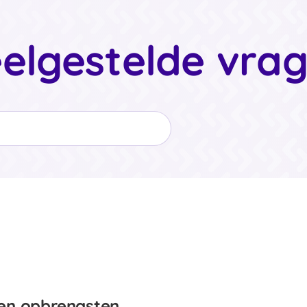
elgestelde vra
en opbrengsten