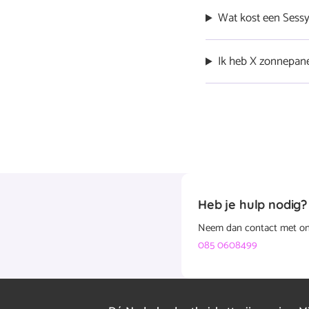
subsidie op thuisbatt
Een Sessy levert bes
Wat kost een Sess
kan voorkomen. Sessy 
met een dynamisch en
De
adviesprijs voor e
Ik heb X zonnepane
bericht
thuisbatterij in Neder
Uit onze berekeningen
Meer over Sessy wete
zonnepanelen hebben.
kWh worden ingezet. H
bericht
Heb je hulp nodig?
Neem dan contact met ons 
085 0608499