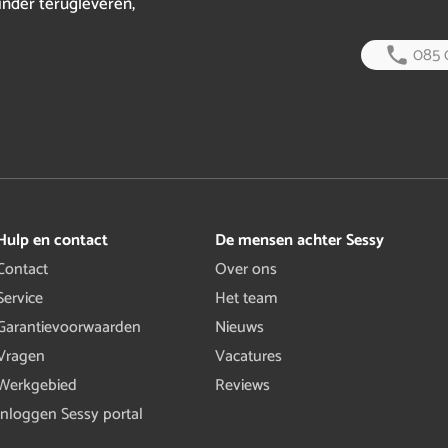
inder terugleveren,
085 
Hulp en contact
De mensen achter Sessy
Contact
Over ons
Service
Het team
Garantievoorwaarden
Nieuws
Vragen
Vacatures
Werkgebied
Reviews
Inloggen Sessy portal