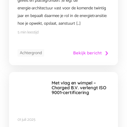
gevels en plattegronden. Je legt de
energie‑architectuur vast voor de komende twintig
jaar en bepaalt daarmee je rol in de energietransitie:
hoe je opwekt, opslaat, aanstuurt […]
5 min leestijd
Achtergrond
Bekijk bericht
Met vlag en wimpel –
Charged B.V. verlengt ISO
9001-certificering
01 juli 2025