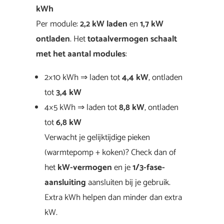
kWh
Per module:
2,2 kW laden
en
1,7 kW
ontladen
. Het
totaalvermogen schaalt
met het aantal modules
:
2×10 kWh ⇒ laden tot
4,4 kW
, ontladen
tot
3,4 kW
4×5 kWh ⇒ laden tot
8,8 kW
, ontladen
tot
6,8 kW
Verwacht je gelijktijdige pieken
(warmtepomp + koken)? Check dan of
het
kW-vermogen
en je
1/3-fase-
aansluiting
aansluiten bij je gebruik.
Extra kWh helpen dan minder dan extra
kW.