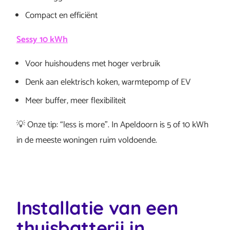
Compact en efficiënt
Sessy 10 kWh
Voor huishoudens met hoger verbruik
Denk aan elektrisch koken, warmtepomp of EV
Meer buffer, meer flexibiliteit
💡 Onze tip: “less is more”. In Apeldoorn is 5 of 10 kWh
in de meeste woningen ruim voldoende.
Installatie van een
thuisbatterij in