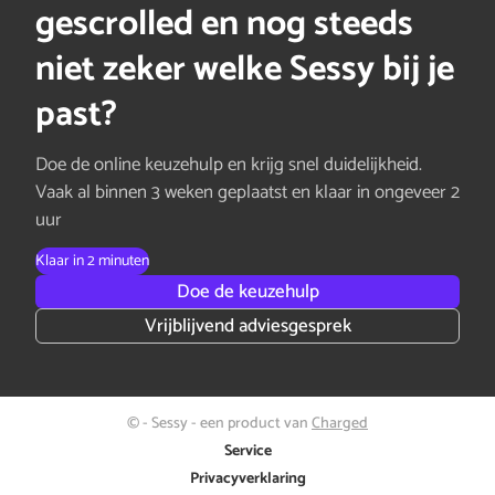
gescrolled en nog steeds
niet zeker welke Sessy bij je
past?
Doe de online keuzehulp en krijg snel duidelijkheid.
Vaak al binnen 3 weken geplaatst en klaar in ongeveer 2
uur
Klaar in 2 minuten
Doe de keuzehulp
Vrijblijvend adviesgesprek
© - Sessy - een product van
Charged
Service
Privacyverklaring