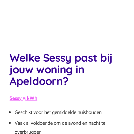
Welke Sessy past bij
jouw woning in
Apeldoorn?
Sessy 5 kWh
Geschikt voor het gemiddelde huishouden
Vaak al voldoende om de avond en nacht te
overbruggen