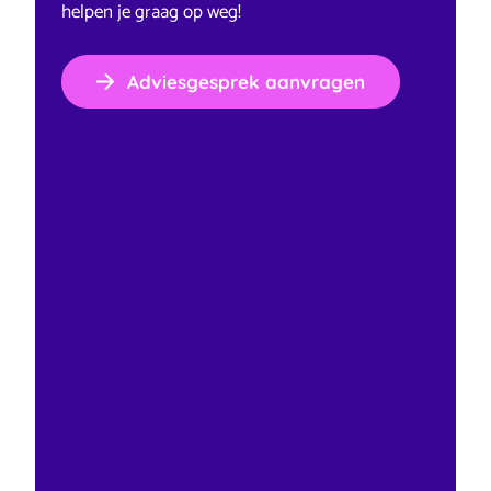
helpen je graag op weg!
Adviesgesprek aanvragen