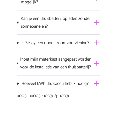
mogelijk?
installatie.
De collectieve (staffel)korting wordt daar nog
Er is in Nederland geen landelijke subsidie op
Kan je een thuisbatterij opladen zonder
op toegepast.
thuisbatterijen. Wel is er in de Gemeente
zonnepanelen?
Schouwen-Duiveland een subsidie voor
kleinschalige energieopslag. In de provincie
Ja, dat is mogelijk. Kijk hier naar de
Is Sessy een noodstroomvoorziening?
Flevoland is er vanaf 12 januari 2026 een
verschillende mogelijkheden van Sessy:
Hoe
subsidie op thuisbatterijen aan te vragen. Het
gebruik ik mijn Sessy thuisbatterij? – Sessy
Nee en ja. Nee, want Sessy is niet ontworpen
Moet mijn meterkast aangepast worden
is ook vaak mogelijk om de btw op een th…
thuisbatterij
als volwaardige noodstroomvoorziening. Een
voor de installatie van een thuisbatterij?
volledig bericht
noodstroomvoorziening is in 99,9% van de
gevallen namelijk niet nodig, omdat het
Bij veel andere systemen wel, maar Sessy
Hoeveel kWh thuisaccu heb ik nodig?
elektriciteitsnet in Nederland vrijwel altijd
houdt het simpel. Veel thuisbatterijen hebben
functioneert. We hebben er daarom bewust
extra componenten nodig in de meterkast en
Voor elke 3000 kWh aan jaarlijks
u003cpu003eu003c/pu003e
voor gekozen om Sessy niet in te zetten voor…
kunnen zorgen voor gedoe met de maximale
energieverbruik, adviseren we de aanschaf van
volledig bericht
stroomsterkte. Sessy is juist ontworpen om
één Sessy 5 kWh thuisaccu. Heb je een