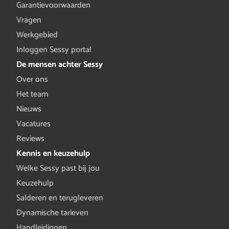
Garantievoorwaarden
Vragen
Werkgebied
Inloggen Sessy portal
De mensen achter Sessy
Over ons
Het team
Nieuws
Vacatures
Reviews
Kennis en keuzehulp
Welke Sessy past bij jou
Keuzehulp
Salderen en terugleveren
Dynamische tarieven
Handleidingen