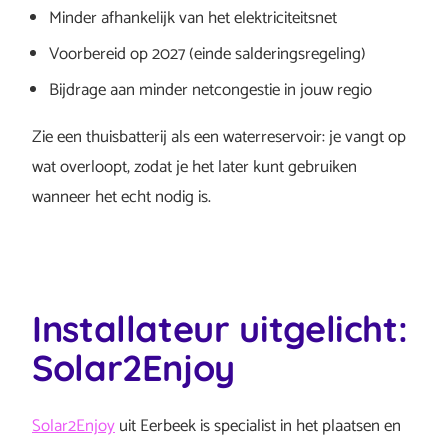
Minder afhankelijk van het elektriciteitsnet
Voorbereid op 2027 (einde salderingsregeling)
Bijdrage aan minder netcongestie in jouw regio
Zie een thuisbatterij als een waterreservoir: je vangt op
wat overloopt, zodat je het later kunt gebruiken
wanneer het echt nodig is.
Installateur uitgelicht:
Solar2Enjoy
Solar2Enjoy
uit Eerbeek is specialist in het plaatsen en