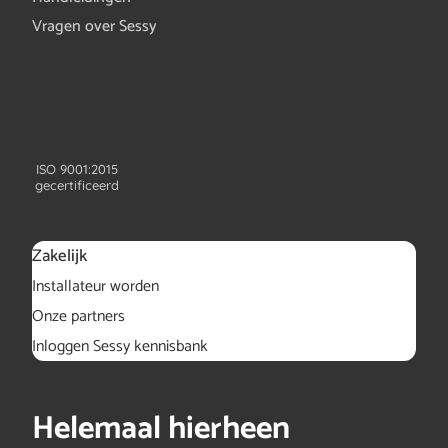
Vragen over Sessy
ISO 9001:2015
gecertificeerd
Zakelijk
Installateur worden
Onze partners
Inloggen Sessy kennisbank
Helemaal hierheen