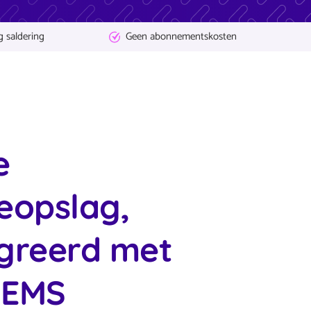
g saldering
Geen abonnementskosten
e
eopslag,
greerd met
HEMS