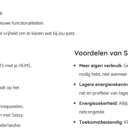
p.
uwe functionaliteiten.
 vrijheid om te kiezen wat bij jou past.
Voordelen van 
’s met je HEMS.
Meer eigen verbruik
: G
nodig hebt, niet wanneer 
Lagere energierekeni
aadt op het
net en profiteer van lage
Energiezekerheid
: Alti
zonnepanelen,
netcongestie
 met Sessy.
Toekomstbestendig
: K
ederlandse