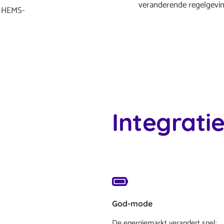
veranderende regelgevin
e HEMS-
Integrati
God-mode
De energiemarkt verandert snel: