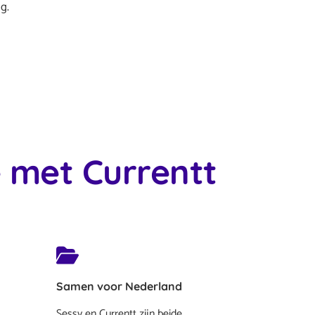
g.
e met Currentt
Samen voor Nederland
Sessy en Currentt zijn beide