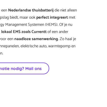
r een
Nederlandse thuisbatterij
die niet alleen
pslag biedt, maar ook
perfect integreert
met
gy Management Systemen (HEMS). Of je nu
n
lokaal EMS zoals Currentt
of een ander
 voor een
naadloze samenwerking
. Zo haal je
onnepanelen, elektrische auto, warmtepomp en
n.
matie nodig? Mail ons