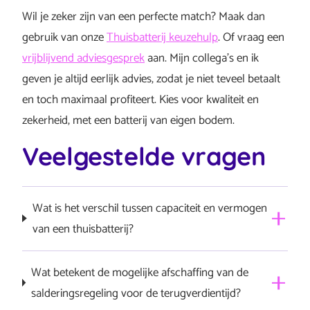
Wil je zeker zijn van een perfecte match? Maak dan
gebruik van onze
Thuisbatterij keuzehulp
. Of vraag een
vrijblijvend adviesgesprek
aan. Mijn collega’s en ik
geven je altijd eerlijk advies, zodat je niet teveel betaalt
en toch maximaal profiteert. Kies voor kwaliteit en
zekerheid, met een batterij van eigen bodem.
Veelgestelde vragen
Wat is het verschil tussen capaciteit en vermogen
van een thuisbatterij?
Capaciteit
(kWh) geeft aan hoeveel energie een batterij
Wat betekent de mogelijke afschaffing van de
kan opslaan, terwijl vermogen (kW) gaat over hoe snel
salderingsregeling voor de terugverdientijd?
die energie geladen of geleverd wordt.