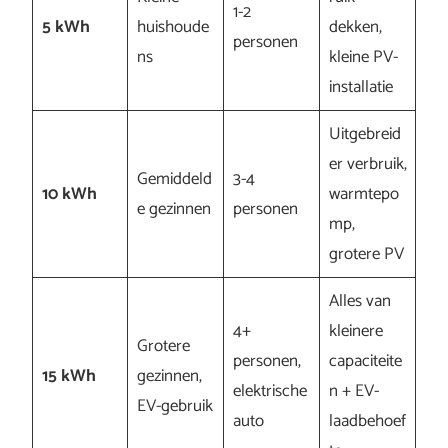
1-2
5 kWh
huishoude
dekken,
personen
ns
kleine PV-
installatie
Uitgebreid
er verbruik,
Gemiddeld
3-4
10 kWh
warmtepo
e gezinnen
personen
mp,
grotere PV
Alles van
4+
kleinere
Grotere
personen,
capaciteite
15 kWh
gezinnen,
elektrische
n + EV-
EV-gebruik
auto
laadbehoef