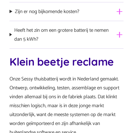
De verwachting is dat een afschaffing de rendementen
Zijn er nog bijkomende kosten?
verlaagt door minder handelsmogelijkheden en een
grotere focus op zelfconsumptie.
We houden niet van nare verrassingen, jij vast ook niet.
Heeft het zin om een grotere batterij te nemen
Als we niet expliciet hebben gemeld dat er nog kosten
dan 5 kWh?
bij komen, dan komen die ook niet.
Meer opslagcapaciteit lijkt aantrekkelijk, maar in de
Klein beetje reclame
praktijk wordt een grotere batterij vaak niet efficiënt
gebruikt. Dan zit je een groot deel van het jaar met een
Onze Sessy thuisbatterij wordt in Nederland gemaakt.
dure accu die halfvol blijft. Alleen als je én veel
Ontwerp, ontwikkeling, testen, assemblage en support
zonnepanelen hebt én een bovengemiddeld hoog
vinden allemaal bij ons in de fabriek plaats. Dat klinkt
energieverbruik, kan het zinvol zijn…
volledig bericht
misschien logisch, maar is in deze jonge markt
uitzonderlijk, want de meeste systemen op de markt
worden geïmporteerd en zijn afhankelijk van
buitenlandse software en service.