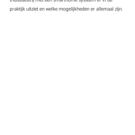
thuisbatterij met een smarthome systeem er in de
praktijk uitziet en welke mogelijkheden er allemaal zijn.